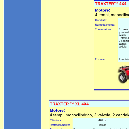
TRAXTER™ 4X4
Motore:
4 tempi, monocilin
Cilindrata:
Raffreddamento:
Trasmissione:
5 marce
(comand
avanti,
Retromarc
Disponib
cambi: 
pedale.
Frizione:
1 centri
TRAXTER ™ XL 4X4
Motore:
4 tempi, monocilindrico, 2 valvole, 2 candel
Cilindrata:
498 cc
Raffreddamento:
liquido