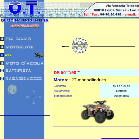
DS 50™/90™
Motore:
2T monocilindrico
Cilindrata:
50 cc / 90 cc
Avviamento:
Elettrico
Trasmissione:
Automatica