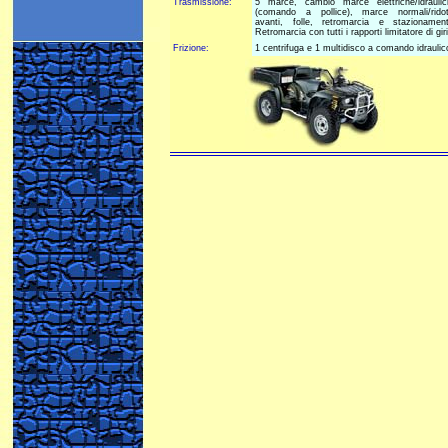
Trasmissione:
5 marce, cambio marce elettriche/idraulic
(comando a pollice), marce normali/ridot
avanti, folle, retromarcia e stazionament
Retromarcia con tutti i rapporti limitatore di giri
Frizione:
1 centrifuga e 1 multidisco a comando idraulic